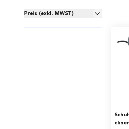
Preis (exkl. MWST)
filter
Schu
ckner