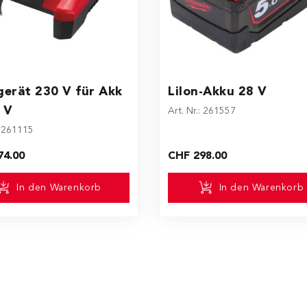
erät 230 V für Akk
LiIon-Akku 28 V
 V
Art. Nr.: 261557
: 261115
74.00
CHF 298.00
In den Warenkorb
In den Warenkorb