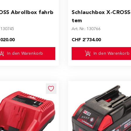
OSS Abrollbox fahrb
Schlauchbox X-CROSS
tem
: 130745
Art. Nr.: 130766
020.00
CHF 2’734.00
In den Warenkorb
In den Warenkorb