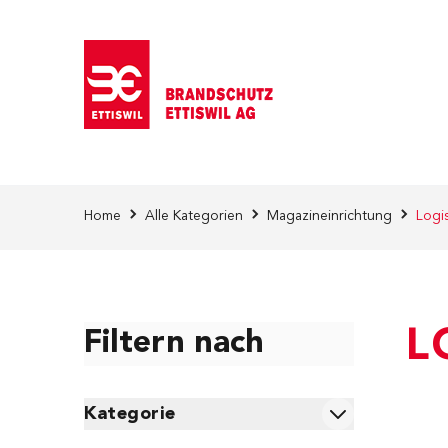
Direkt zum Inhalt
Home
Alle Kategorien
Magazineinrichtung
Logis
L
Filtern nach
Skip to product list
Kategorie
filter