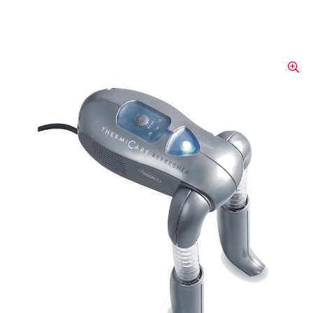
Schuh- und
Handschuhtrockner
«Thermicare»
Schuhtrockner mit Luftdüsen, Timer und
UV. Trocknet nasse Schuhe (und auch
Handschuhe) materialschonend in wenigen
Stunden. Stunden Timer: 1 h, 3 h oder 6 h