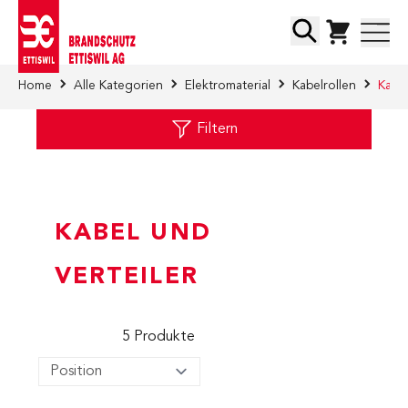
Direkt zum Inhalt
Suche
Home
Alle Kategorien
Elektromaterial
Kabelrollen
Kabel
Filtern
KABEL UND
VERTEILER
5
Produkte