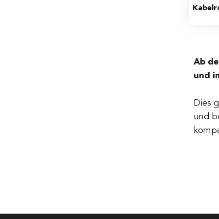
Kabelro
Ab de
und i
Dies g
und b
kompa