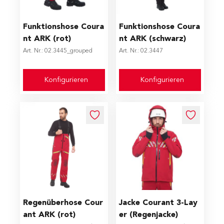
The price depends on the options chosen on the produc
The price depends on the op
Funktionshose Coura
Funktionshose Coura
nt ARK (rot)
nt ARK (schwarz)
Art. Nr.: 02.3445_grouped
Art. Nr.: 02.3447
Konfigurieren
Konfigurieren
The price depends on the options chosen on the produc
The price depends on the op
Regenüberhose Cour
Jacke Courant 3-Lay
ant ARK (rot)
er (Regenjacke)