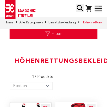
Direkt zum Inhalt
Suche
Home
Alle Kategorien
Einsatzbekleidung
Höhenrettungsb
Filtern
HÖHENRETTUNGSBEKLEI
17
Produkte