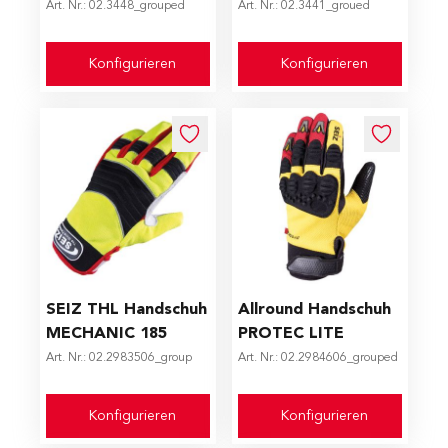
Art. Nr.: 02.3448_grouped
Art. Nr.: 02.3441_groued
Konfigurieren
Konfigurieren
The price depends on the options chosen on the produc
The price depends on the op
SEIZ THL Handschuh
Allround Handschuh
MECHANIC 185
PROTEC LITE
Art. Nr.: 02.2983506_group
Art. Nr.: 02.2984606_grouped
Konfigurieren
Konfigurieren