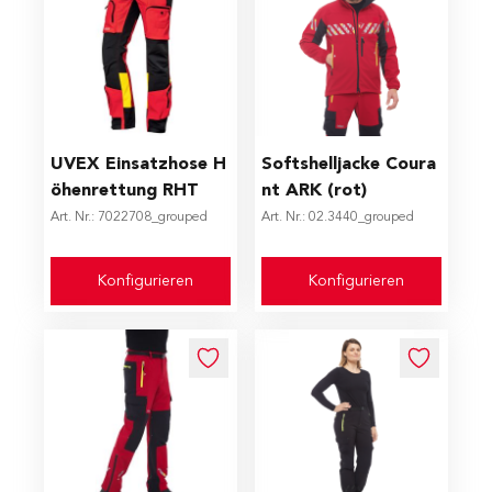
The price depends on the options chosen on the produc
The price depends on the op
UVEX Einsatzhose H
Softshelljacke Coura
öhenrettung RHT
nt ARK (rot)
Art. Nr.: 7022708_grouped
Art. Nr.: 02.3440_grouped
Konfigurieren
Konfigurieren