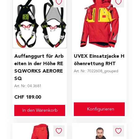
The price depends on the op
Auffanggurt für Arb
UVEX Einsatzjacke H
eiten in der Höhe RE
öhenrettung RHT
SQWORKS AERORE
Art. Nr.: 7022608_grouped
SQ
Art. Nr.: 04.3681
CHF 189.00
Konfigurieren
In den Warenkorb