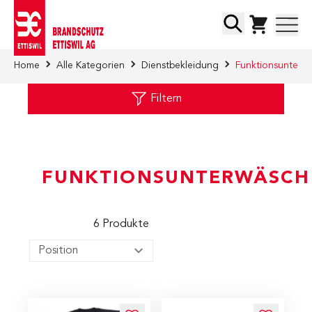
Direkt zum Inhalt
Suche
Home
Alle Kategorien
Dienstbekleidung
Funktionsunterw
Filtern
FUNKTIONSUNTERWÄSCH
6
Produkte