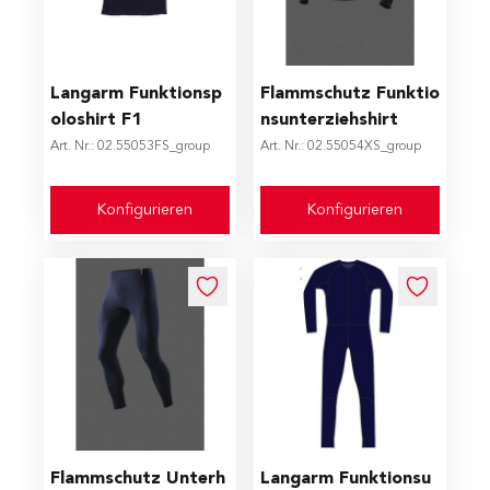
The price depends on the options chosen on the produc
The price depends on the op
Langarm Funktionsp
Flammschutz Funktio
oloshirt F1
nsunterziehshirt
Art. Nr.: 02.55053FS_group
Art. Nr.: 02.55054XS_group
Konfigurieren
Konfigurieren
The price depends on the options chosen on the produc
The price depends on the op
Flammschutz Unterh
Langarm Funktionsu