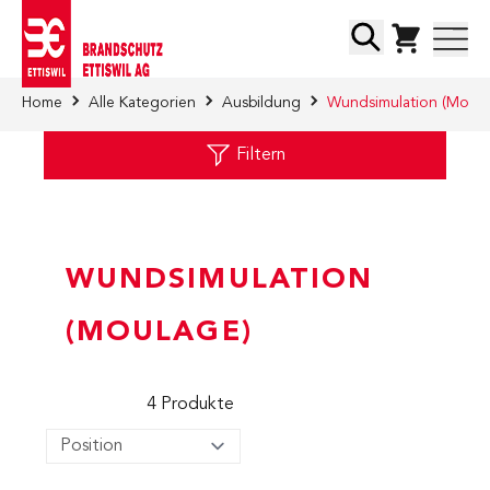
Direkt zum Inhalt
Suche
Home
Alle Kategorien
Ausbildung
Wundsimulation (Moula
Filtern
WUNDSIMULATION
(MOULAGE)
4
Produkte