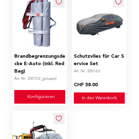
The price depends on the options chosen on the produc
Brandbegrenzungsde
Schutzvlies für Car S
cke E-Auto (inkl. Red
ervice Set
Bag)
Art. Nr.: 200162
Art. Nr.: 200102_grouped
CHF 58.00
Konfigurieren
In den Warenkorb