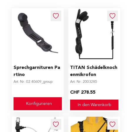
The price depends on the options chosen on the produc
Sprechgarnituren Pa
TITAN Schädelknoch
rtino
enmikrofon
Art. Nr.: 02.40609_group
Art. Nr.: 2003285
CHF 278.55
Konfigurieren
In den Warenkorb