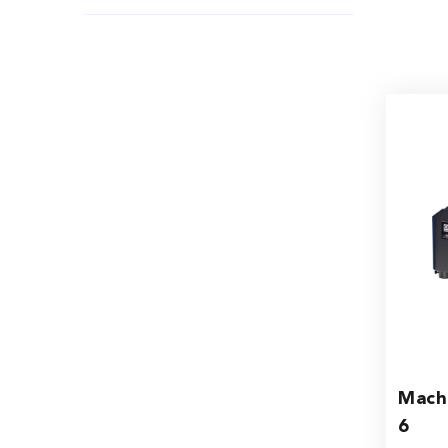
Machi
6