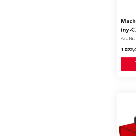
Machi
iny-
Art. Nr.
1 022,