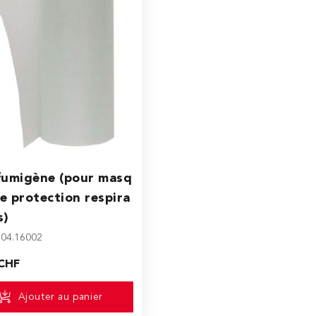
fumigène (pour masq
e protection respira
s)
: 04.16002
 CHF
Ajouter au panier