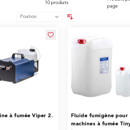
10
produits
page
ne à fumée Viper 2.
Fluide fumigène pour 
machines à fumée Tiny