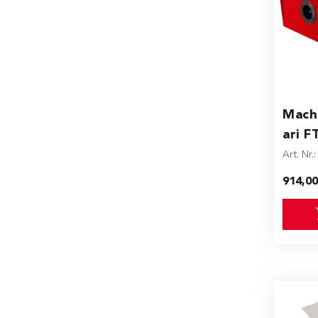
Machi
ari F
Art. Nr.
914,0