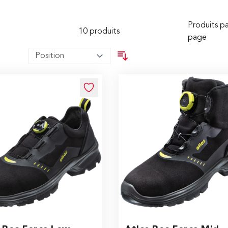
Produits pa
10
produits
page
ice depends on the options chosen on the product page
The price depends on the o