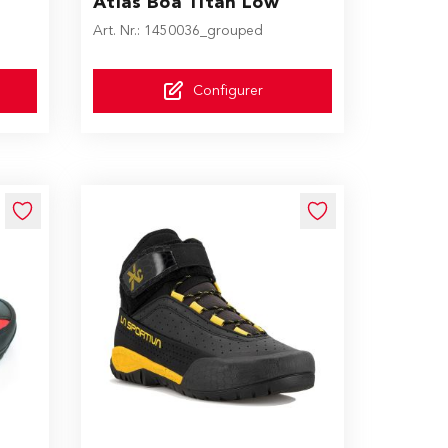
Atlas Boa Titan Low
Art. Nr.: 1450036_grouped
Configurer