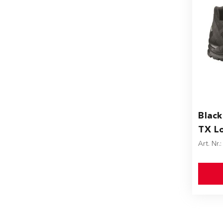
The pr
Black
TX L
Art. Nr