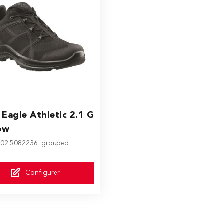
ice depends on the options chosen on the product page
 Eagle Athletic 2.1 G
ow
.: 02.5082236_grouped
Configurer