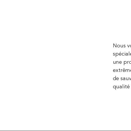
Nous vo
spécial
une pro
extrême
de sauv
qualité