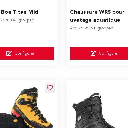
ice depends on the options chosen on the product page
The price depends on the o
 Boa Titan Mid
Chaussure WRS pour l
uvetage aquatique
.: 2470036_grouped
Art. Nr.: VSW1_grpoped
Configurer
Configurer