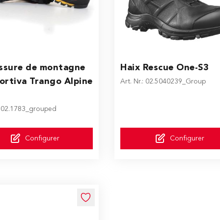
ice depends on the options chosen on the product page
The price depends on the o
ssure de montagne
Haix Rescue One-S3
ortiva Trango Alpine
Art. Nr.: 02.5040239_Group
.: 02.1783_grouped
Configurer
Configurer