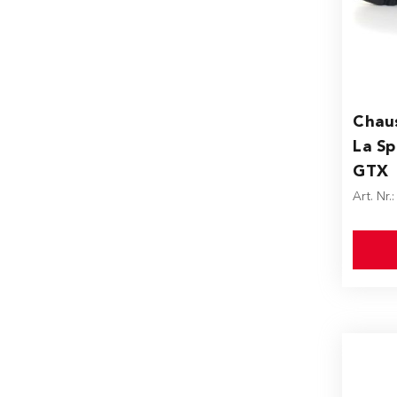
The pr
Chau
La Sp
GTX
Art. Nr