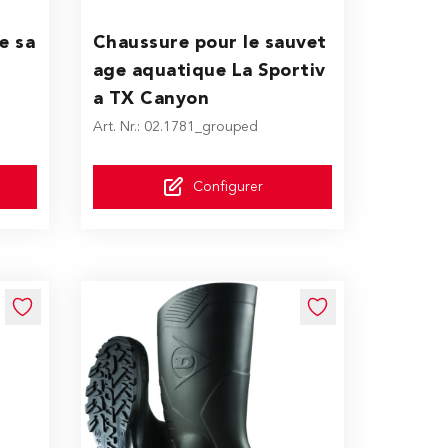
ptions chosen on the product page
The price depends on the options chosen on the 
e sa
Chaussure pour le sauvet
age aquatique La Sportiv
a TX Canyon
Art. Nr.: 02.1781_grouped
Configurer