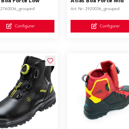
 Boa Force Low
Atlas Boa Force Mid
.: 2760036_grouped
Art. Nr.: 2920036_grouped
Configurer
Configurer