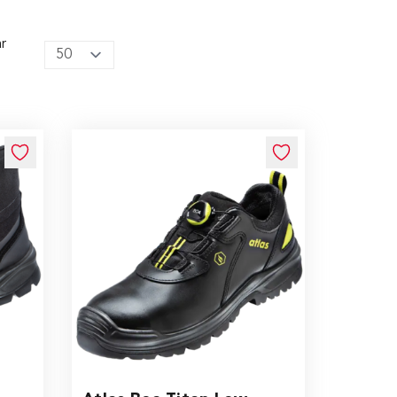
r
ptions chosen on the product page
The price depends on the options chosen on the 