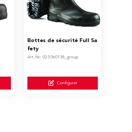
ptions chosen on the product page
The price depends on the options chosen on the 
Bottes de sécurité Full Sa
fety
Art. Nr.: 02.5060138_group
Configurer