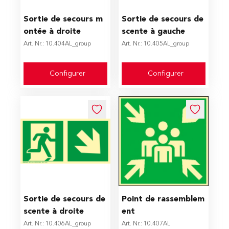
The price depends on the options chosen on the produc
The price depends on the op
Sortie de secours m
Sortie de secours de
ontée à droite
scente à gauche
Art. Nr.: 10.404AL_group
Art. Nr.: 10.405AL_group
Configurer
Configurer
The price depends on the options chosen on the produc
Sortie de secours de
Point de rassemblem
scente à droite
ent
Art. Nr.: 10.406AL_group
Art. Nr.: 10.407AL