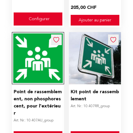
205,00 CHF
Configurer
Ajouter au panier
The price depends on the options chosen on the produc
The price depends on the op
Point de rassemblem
Kit point de rassemb
ent, non phosphores
lement
cent, pour l'extérieu
Art. Nr.: 10.407RR_group
r
Art. Nr.: 10.407AU_group