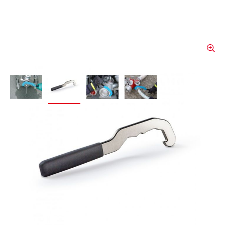
View larger image
View larger image
View larger image
View larger image
Unisek Kupplungsschlüssel
Der Unisek Kupplungsschlüssel ist ein
unverzichtbares Werkzeug. Mit seinem
ergonomischen Design bietet er eine