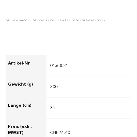
optimale Handhabung und ermöglicht
präzises Arbeiten. Er passt immer, einfach
ansetzen und nie mehr abrutschen.
01.60081
300
35
CHF 61.40