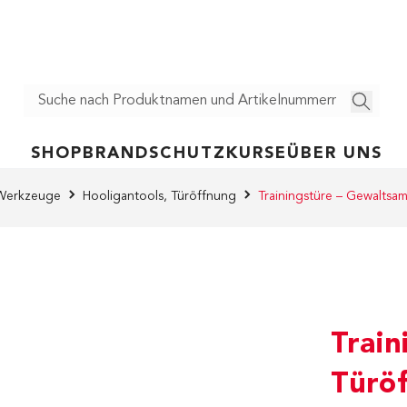
SHOP
BRANDSCHUTZ
KURSE
ÜBER UNS
Werkzeuge
Hooligantools, Türöffnung
Trainingstüre – Gewaltsa
Trai
Türö