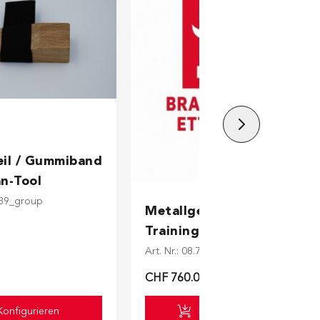
pends on the options chosen on the product page
eil / Gummiband
n-Tool
2539_group
Metallgestell für
Trainingstüre
Art. Nr.: 08.76003
CHF 760.00
Konfigurieren
In den Warenkorb