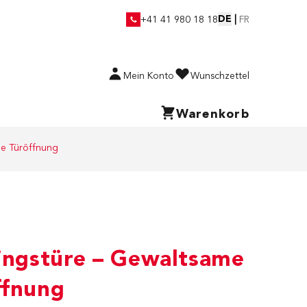
DE
|
+41 41 980 18 18
FR
Mein Konto
Wunschzettel
Warenkorb
me Türöffnung
ningstüre – Gewaltsame
ffnung