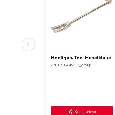
The price depends on the options
Hooligan-Tool Hebelklaue
Art. Nr.: 04.45217_group
Konfigurieren