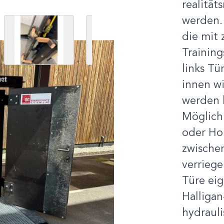
realität
werden. 
 image
View larger image
View larger image
die mit 
Trainin
links Tü
innen w
werden 
Möglichk
oder Hol
zwischen
verriege
Türe eig
Halligan
hydraul