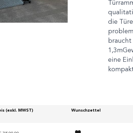
Türramm
qualitat
die Türe
probleml
braucht
1,3mGew
eine Ein
kompakte
eis (exkl. MWST)
Wunschzettel