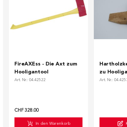
 chosen on the product page
The price de
FireAXEss - Die Axt zum
Hartholzk
Hooligantool
zu Hooliga
Art. Nr.: 04.42522
Art. Nr.: 04.4
CHF 328.00
In den Warenkorb