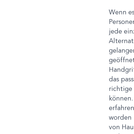
Wenn es
Persone
jede ein
Alterna
gelange
geöffnet
Handgri
das pas
richtige
können. 
erfahren
worden 
von Hau