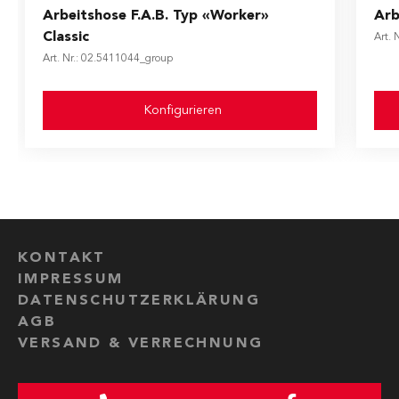
The price depends on the options chosen on the produ
The
Arbeitshose F.A.B. Typ «Worker»
Arb
Classic
Art. 
Art. Nr.: 02.5411044_group
Konfigurieren
KONTAKT
IMPRESSUM
DATENSCHUTZERKLÄRUNG
AGB
VERSAND & VERRECHNUNG