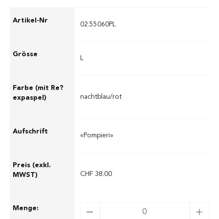
02.55060PL
L
nachtblau/rot
«Pompieri»
CHF 38.00