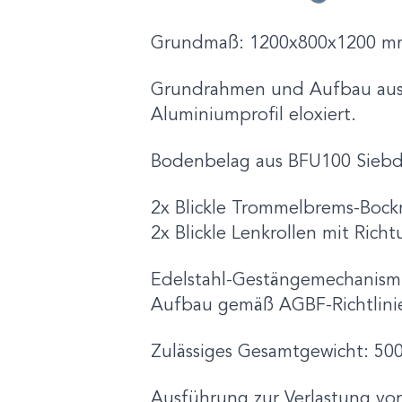
Grundmaß: 1200x800x1200 m
Grundrahmen und Aufbau au
Aluminiumprofil eloxiert.
Bodenbelag aus BFU100 Siebd
2x Blickle Trommelbrems-Bock
2x Blickle Lenkrollen mit Rich
Edelstahl-Gestängemechanismu
Aufbau gemäß AGBF-Richtlini
Zulässiges Gesamtgewicht: 50
Ausführung zur Verlastung von