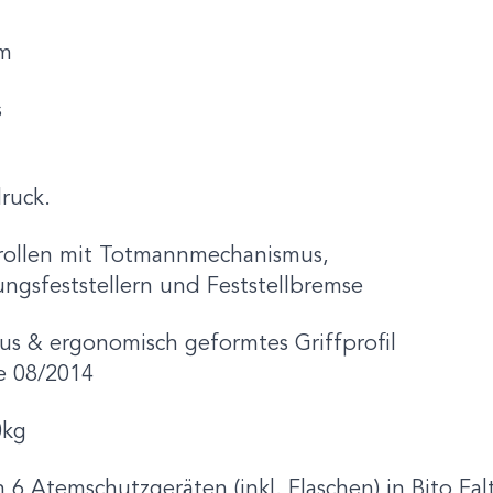
m
s
ruck.
rollen mit Totmannmechanismus,
tungsfeststellern und Feststellbremse
s & ergonomisch geformtes Griffprofil
e 08/2014
0kg
 6 Atemschutzgeräten (inkl. Flaschen) in Bito Fa