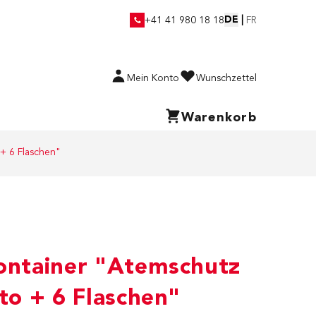
DE
|
+41 41 980 18 18
FR
Mein Konto
Wunschzettel
Warenkorb
 + 6 Flaschen"
container "Atemschutz
ito + 6 Flaschen"