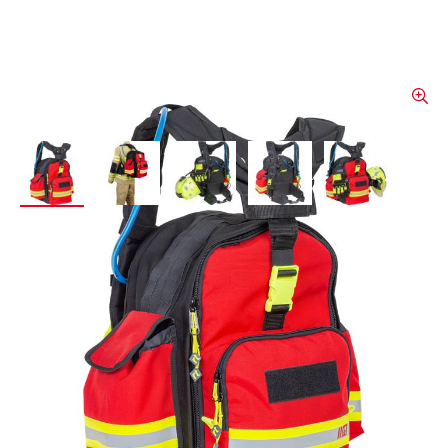
View larger image
View larger image
View larger image
View larger image
View larger 
rescue-tec Rucksack PSA,
für Vegetationsbrände und
USAR-Einsätze