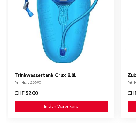
Trinkwassertank Crux 2.0L
Zub
Art. Nr.: 02.6590
Art. 
CHF 52.00
CHF
In den Warenkorb