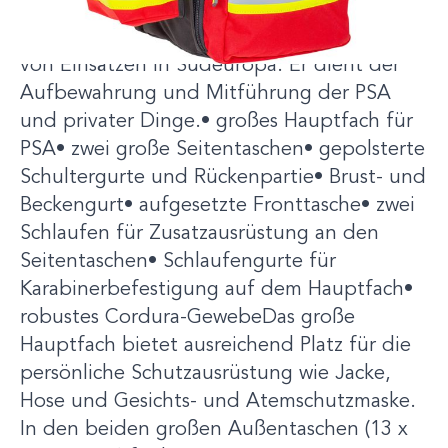
Der Rucksack PSA für Vegetationsbrände
und USAR-Rettungseinsätze ist abgeleitet
von Einsätzen in Südeuropa. Er dient der
Aufbewahrung und Mitführung der PSA
und privater Dinge.• großes Hauptfach für
PSA• zwei große Seitentaschen• gepolsterte
Schultergurte und Rückenpartie• Brust- und
Beckengurt• aufgesetzte Fronttasche• zwei
Schlaufen für Zusatzausrüstung an den
Seitentaschen• Schlaufengurte für
Karabinerbefestigung auf dem Hauptfach•
robustes Cordura-GewebeDas große
Hauptfach bietet ausreichend Platz für die
persönliche Schutzausrüstung wie Jacke,
Hose und Gesichts- und Atemschutzmaske.
In den beiden großen Außentaschen (13 x