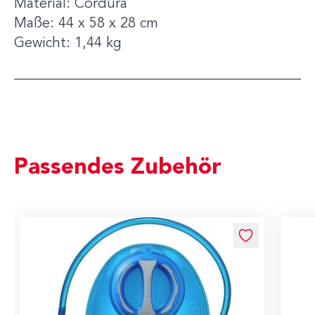
Material: Cordura
Maße: 44 x 58 x 28 cm
Gewicht: 1,44 kg
Passendes Zubehör
Navigating through the elements of the carousel is possible us
Press to skip carousel
Press to go to carousel navigation