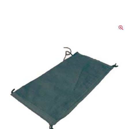
Sandsack, schwarz, hoch uv-
stabilisiert, ungefüllt (35x60
cm)
Die schwarzen Sandsäcke aus PP-
Bändchengewebe sind hoch uv-stabilisiert,
wodurch sie sich durch eine deutlich längere
Lagerzeit als herkömmliche Sandsäcke