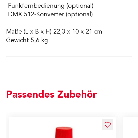
Funkfernbedienung (optional)
DMX 512-Konverter (optional)
Maße (L x B x H) 22,3 x 10 x 21 cm
Gewicht 5,6 kg
Passendes Zubehör
Navigating through the elements of the carousel is possible us
Press to skip carousel
Press to go to carousel navigation