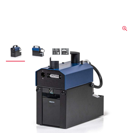
View larger image
View larger image
View larger image
Nebelmaschine mit Akku
Power-Tiny
Minimale Aufheizzeit; Durch die Aufheizzeit
von nur einer Sekunde ist der Power-Tiny