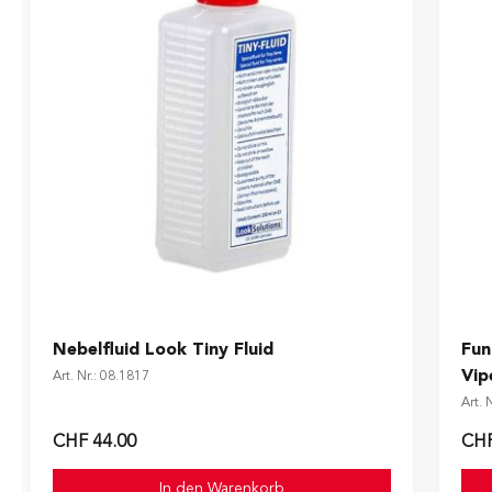
Nebelfluid Look Tiny Fluid
Fun
Vip
Art. Nr.: 08.1817
Art. 
CHF 44.00
CHF
In den Warenkorb