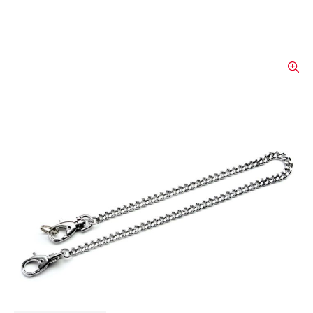
Kette für Messer
Rostfreie, starke Stahlgliederkette mit zwei
Karabinern und Schlüsselring zur Sicherung
aller Messer.