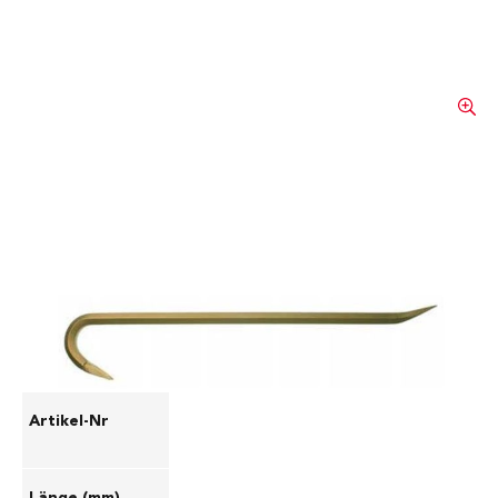
Hebestange mit Nagelklaue
06.10007