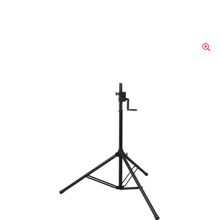
Eco Kurbelstativ 2.4 m
Das Eco Kurbelstativ 2.4 m verspricht ein
simples sowie optimales Handling. Seine
starke Konstruktion, saubere Verarbeitung
und guten Eigenschaften gewährleisten
höchste Funktionalität sowie Langlebigkeit.