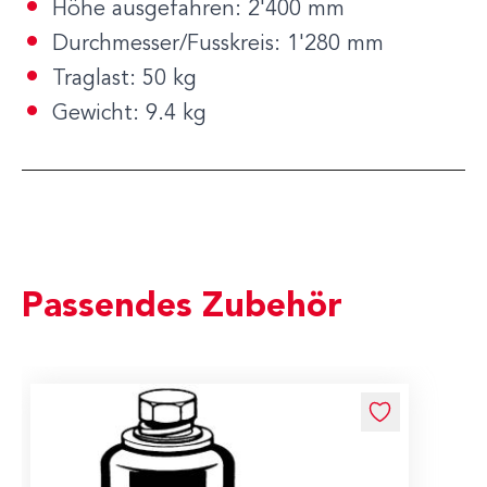
Höhe ausgefahren: 2'400 mm
Durchmesser/Fusskreis: 1'280 mm
Traglast: 50 kg
Gewicht: 9.4 kg
Passendes Zubehör
Navigating through the elements of the carousel is possible us
Press to skip carousel