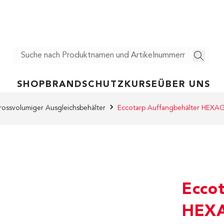
SHOP
BRANDSCHUTZ
KURSE
ÜBER UNS
rossvolumiger Ausgleichsbehälter
Eccotarp Auffangbehälter HEX
Ecco
HEX