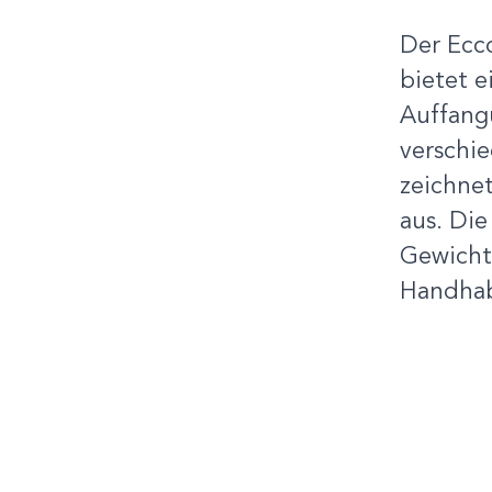
Der Ecc
bietet e
Auffangu
verschi
zeichnet
aus. Di
Gewicht
Handha