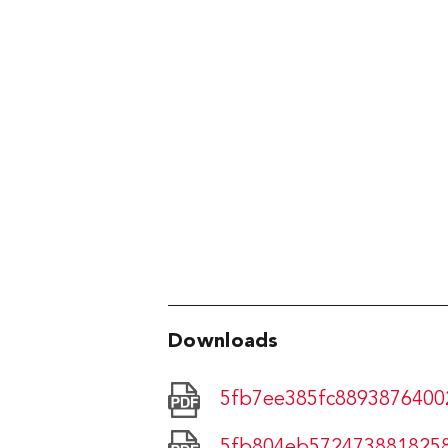
006271
1000 Liter
CHF 2’01
Downloads
5fb7ee385fc8893876400