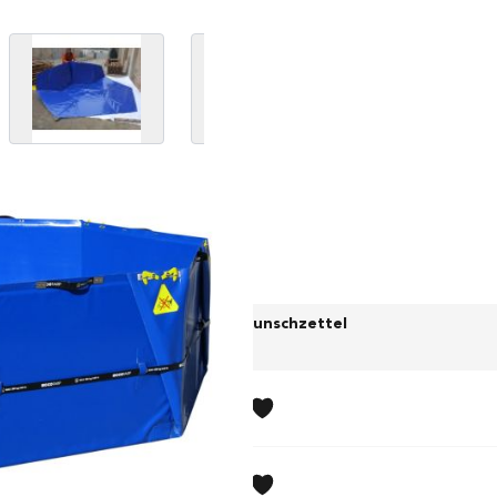
 image
View larger image
View larger image
View 
xkl. MWST)
Wunschzettel
5.00
1.00