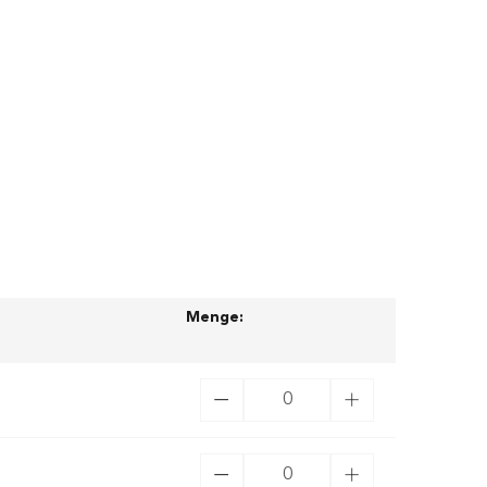
larger image
View larger image
View larger image
Menge: