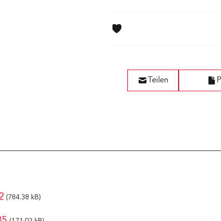
7.00
Teilen
P
2
(784.38 kB)