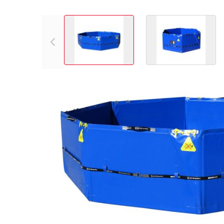
View larger image
View larger
Ausführungen
Artikel-Nr
Grösse
Preis (e
006270
3000 Liter
CHF 3’38
006272
2000 Liter
CHF 3’01