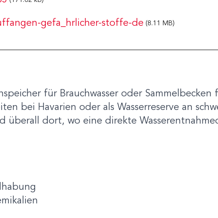
85
(171.02 kB)
fangen-gefa_hrlicher-stoffe-de
(8.11 MB)
enspeicher für Brauchwasser oder Sammelbecken f
n bei Havarien oder als Wasserreserve an schwe
 überall dort, wo eine direkte Wasserentnahmeq
ndhabung
mikalien