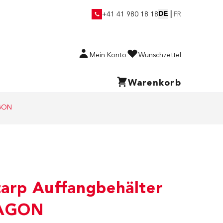
DE
|
+41 41 980 18 18
FR
Mein Konto
Wunschzettel
Warenkorb
AGON
tarp Auffangbehälter
AGON