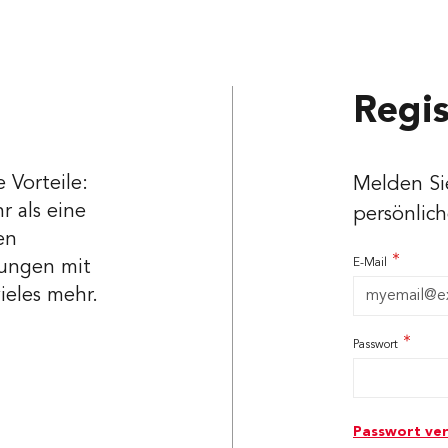
Regi
e Vorteile:
Melden Sie
r als eine
persönlic
en
E-Mail
llungen mit
ieles mehr.
Passwort
Password hid
Passwort ve