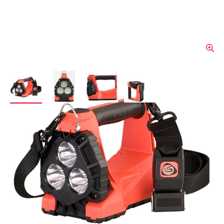
View larger image
View larger image
View larger image
View larger image
Streamlight VULCAN 180°
Akkuleuchte
Die hellste wiederaufladbare LED-Leuchte
ihrer Klasse! Sie ist heller, leichter und