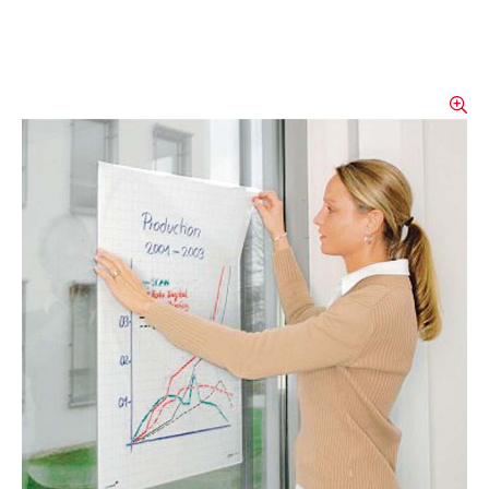
SE-Instruktions-Chart
Die grossformatigen Magic-Chart Notes 60 x
80 cm bieten Ihnen überall und jederzeit
eine Schreibfläche, auch wenn weder
Whiteboard, Flipchart noch eine Tafel zur
Verfügung stehen. Wie alle Magic-Chart
Notes haften sie ganz ohne Kleber nur
durch elektrostatische Aufladung auf