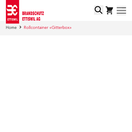
Direkt zum Inhalt
Suche
Home
Rollcontainer «Gitterbox»