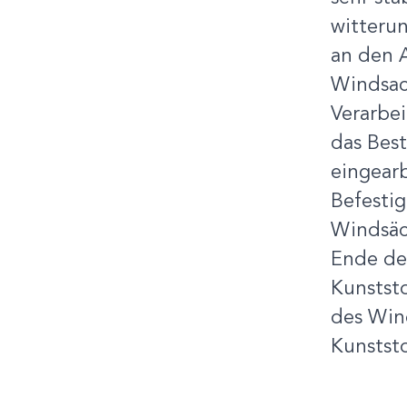
witterun
an den 
Windsac
Verarbei
das Best
eingear
Befesti
Windsäc
Ende des
Kunstst
des Win
Kunststo