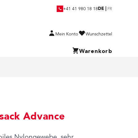
DE
|
+41 41 980 18 18
FR
Mein Konto
Wunschzettel
Warenkorb
sack Advance
biles Nylongewebe, sehr