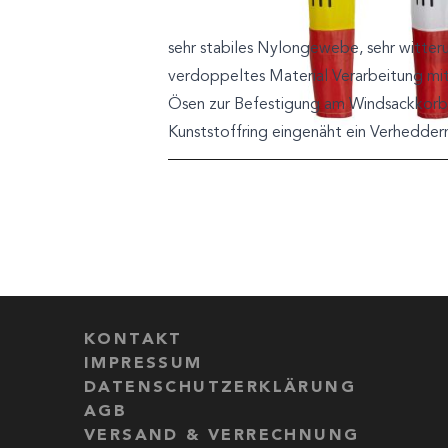
sehr stabiles Nylongewebe, sehr witte
verdoppeltes Material Verarbeitung mit
Ösen zur Befestigung am Windsackkorb v
Kunststoffring eingenäht ein Verhedder
KONTAKT
IMPRESSUM
DATENSCHUTZERKLÄRUNG
AGB
VERSAND & VERRECHNUNG