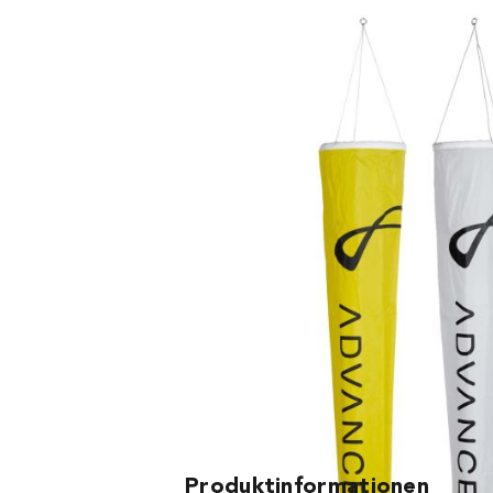
Artikel-Nr
Farbe
Länge (m)
06.11004
rot-weiss
2
Produktinformationen