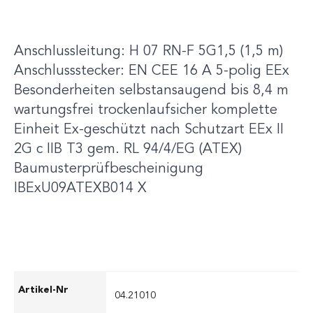
Anschlussgrösse: G 2" Storz-Kupplung: DIN
14 307 – C Korndurchlass: 8 mm
Anschlussleitung: H 07 RN-F 5G1,5 (1,5 m)
Anschlussstecker: EN CEE 16 A 5-polig EEx
Besonderheiten selbstansaugend bis 8,4 m
wartungsfrei trockenlaufsicher komplette
Einheit Ex-geschützt nach Schutzart EEx II
2G c IIB T3 gem. RL 94/4/EG (ATEX)
Baumusterprüfbescheinigung
IBExU09ATEXB014 X
04.21010