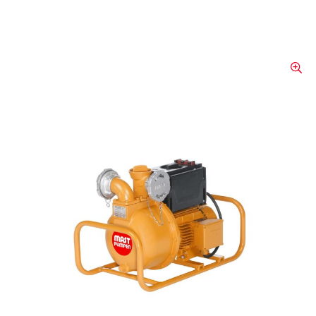
Mast Tup 2 – 1
Einsatzbereich In explosionsgefährdeten
Bereichen der Zone 1 und 2 für
Mineralölprodukte und nichtaggressive
Flüssigkeiten. Technische Daten Motor: 3
~400 V Drehstrom Leistung P1: 2,3 kW
Nennstrom: 3,7 A Gewicht: 36 kg
Fördermenge Q (max.): 400 l/min