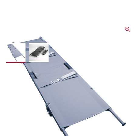
View larger image
View larger image
Krankentragbahre
Krankentrage nach DIN 13024 in zwei
verschiedenen Ausführungen: einfach bzw.
zweifach klappbar. Bezogen mit robustem