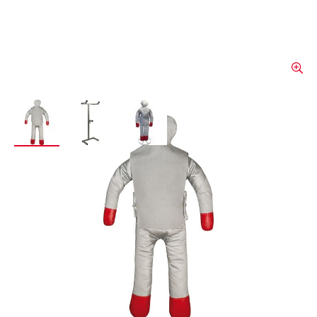
View larger image
View larger image
View larger image
Brandpuppe
Zur Simulation einer brennenden Person.
Inklusive Überwurf für längere Lebensdauer.