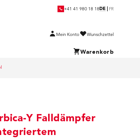
DE
|
+41 41 980 18 18
FR
Mein Konto
Wunschzettel
Warenkorb
l
rbica-Y Falldämpfer
ntegriertem