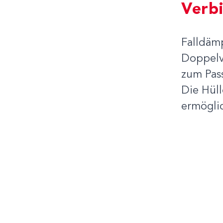
Verb
Falldämp
Doppelv
zum Pas
Die Hül
ermögli