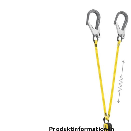
Artikel-Nr
im Gerätesatz enthalten (Stk.)
03.34213
1
Produktinformationen