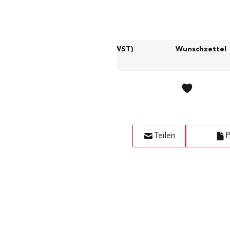
Preis (exkl. MWST)
Wunschzettel
CHF 234.00
Teilen
P