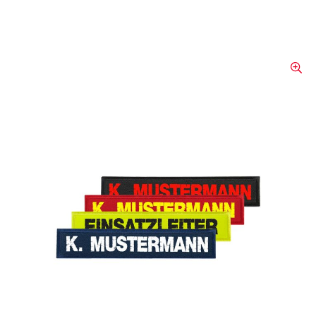
Namensetiketten auf Klett
Brustschild mit aufgenähtem Klettband zur
einfachen Befestigung an Dienstkleidung
o.ä. mit vorhandenem Flauschband.Grund-
und Schriftfarbe nach Wahl, per Stück.
Gerne stellen wir Ihnen auch Ihre
individuellen Namens- etiketten her.