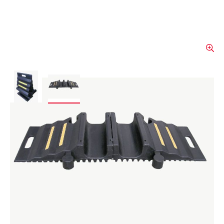
View larger image
View larger image
Faltbare
Gummischlauchbrücken 110
mm