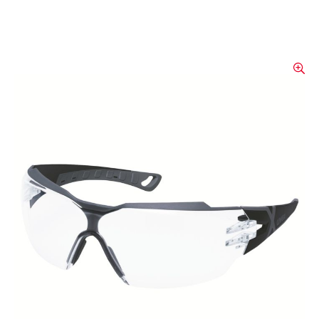
Bügelbrille uvex pheos CX2
Die uvex pheos CX2 Bügelbrille bietet
optimalen Augenschutz in jeder Situation.
Mit einer innovativen Softkomponente, die
Staub und Wasser abweist, passt sich die
Brille perfekt der Gesichtsform an und sorgt
für hohen Tragekomfort. Sie ist ideal für
technische Hilfeleistungen und überzeugt