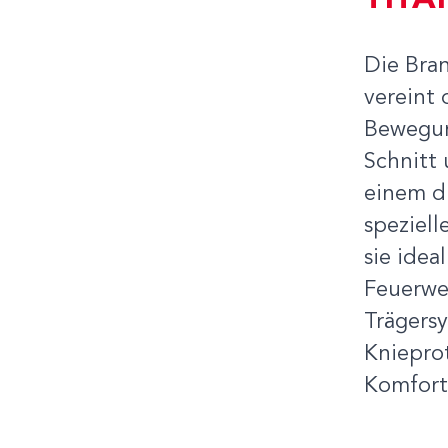
TITA
Die Bra
vereint
Bewegun
Schnitt
einem d
speziell
sie idea
Feuerwe
Trägers
Kniepro
Komfort