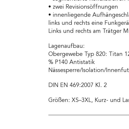
• zwei Revisionsöffnungen
• innenliegende Aufhängesch
links und rechts eine Funkger
Links und rechts am Trätger Mi
Lagenaufbau:
Obergewebe Typ 820: Titan 12
% P140 Antistatik
Nässesperre/Isolation/Innenf
DIN EN 469:2007 Kl. 2
Größen: XS–3XL, Kurz- und L