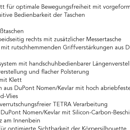
tt für optimale Bewegungsfreiheit mit vorgefo
uitive Bedienbarkeit der Taschen
äßtaschen
idseitig rechts mit zusätzlicher Messertasche
en mit rutschhemmenden Griffverstärkungen aus 
rsystem mit handschuhbedienbarer Längenverstel
erstellung und flacher Polsterung
mit Klett
n aus DuPont Nomen/Kevlar mit hoch abriebfeste
d-Vlies
 verrutschungsfreier TETRA Verarbeitung
 DuPont Nomen/Kevlar mit Silicon-Carbon-Besch
tz am Innenbein
für optimierte Sichtbarkeit der Körpersilhouette