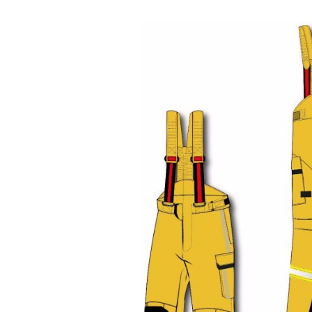
Artikel-Nr
Preis (exkl. MWST)
02.19174L
CHF 566.00