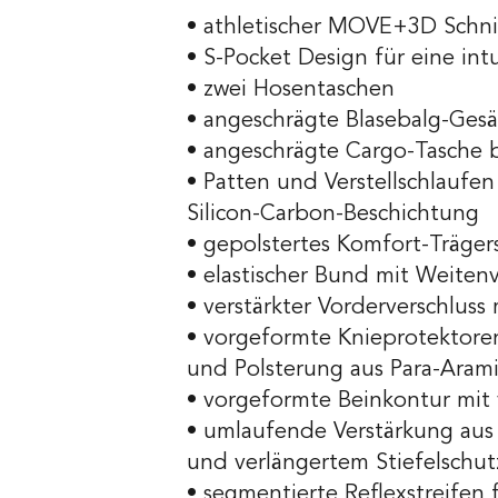
• athletischer MOVE+3D Schni
• S-Pocket Design für eine int
• zwei Hosentaschen
• angeschrägte Blasebalg-Ges
• angeschrägte Cargo-Tasche be
• Patten und Verstellschlauf
Silicon-Carbon-Beschichtung
• gepolstertes Komfort-Träge
• elastischer Bund mit Weitenv
• verstärkter Vorderverschluss 
• vorgeformte Knieprotektore
und Polsterung aus Para-Arami
• vorgeformte Beinkontur mit
• umlaufende Verstärkung aus
und verlängertem Stiefelschu
• segmentierte Reflexstreifen 