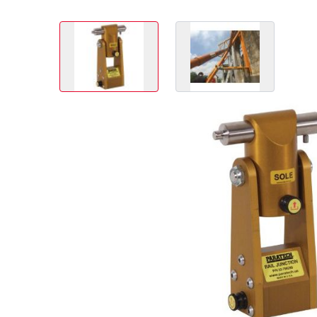
View larger image
View larger image
Artikel-Nr
Preis (exkl. MWST)
22-796250
CHF 299.00