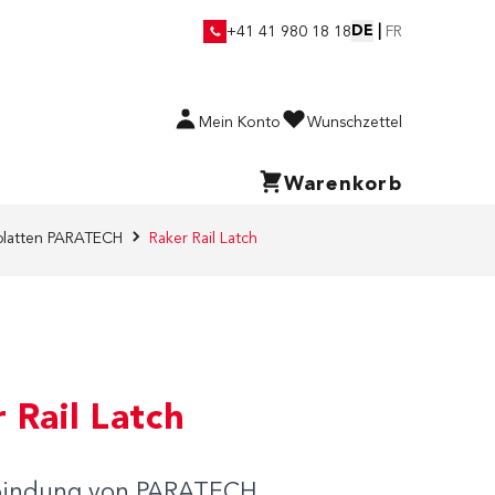
DE
|
+41 41 980 18 18
FR
Mein Konto
Wunschzettel
Warenkorb
platten PARATECH
Raker Rail Latch
 Rail Latch
bindung von PARATECH