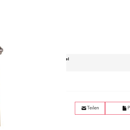
Wunschzettel
Teilen
P