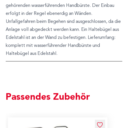
gehörenden wasserführenden Handbürste. Der Einbau
erfolgt in der Regel ebenerdig an Wänden.
Unfallgefahren beim Begehen sind ausgeschlossen, da die
Anlage voll abgedeckt werden kann. Ein Haltebügel aus
Edelstahl ist an der Wand zu befestigen. Lieferumfang:
komplett mit wasserführender Handbürste und
Haltebügel aus Edelstahl.
Passendes Zubehör
Navigating through the elements of the carousel is possible us
Press to skip carousel