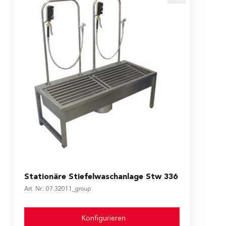
The price depends on the options chosen on the produ
Stationäre Stiefelwaschanlage Stw 336
Art. Nr.: 07.32011_group
Konfigurieren