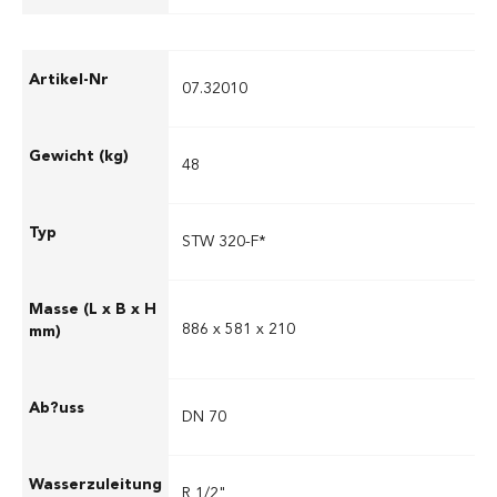
07.32010
48
STW 320-F*
886 x 581 x 210
DN 70
R 1/2"