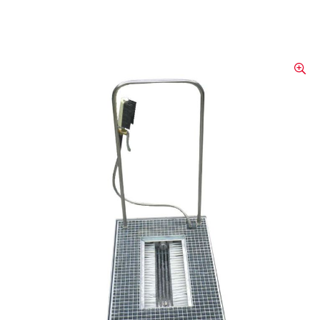
Stiefelwaschanlage Stw 320
Sie besteht aus einer speziellen,
glasfaserverstärkten Kunststoffwanne mit
einem feuerverzinkten Einsatz. In den
Rohren des Einsatzes wird ein Gitterrost
eingelegt, in dem sich ein Ausschnitt von
220 x 500 mm befindet, der im
Ruhezustand durch einen weiteren