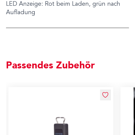
LED Anzeige: Rot beim Laden, grün nach
Aufladung
Passendes Zubehör
Navigating through the elements of the carousel is possible us
Press to skip carousel
Press to go to carousel navigation