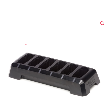
Mehrfach-Batterieladegerät
zu MSA Lunar oder M1
Control Modul
Eigenständiges Ladegerät, lädt sechs
Batterien gleichzeitig (lädt auch Batterien
des M1 Control Module)