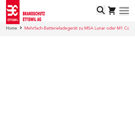
Direkt zum Inhalt
Suche
Home
Mehrfach-Batterieladegerät zu MSA Lunar oder M1 Cont