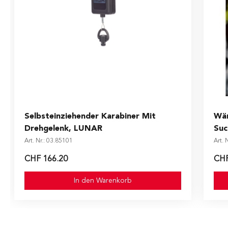
Selbsteinziehender Karabiner Mit
Wä
Drehgelenk, LUNAR
Suc
Art. Nr.: 03.85101
Art. 
CHF 166.20
CHF
In den Warenkorb