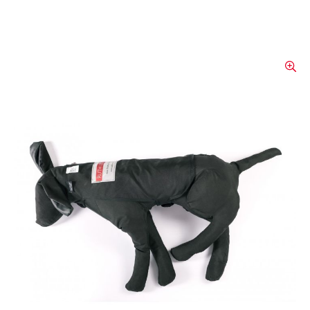
RuthLee Übungspuppe
Hund
Es liegt in der menschlichen Natur, unseren
Haustieren helfen zu wollen. Viele
Menschen geraten in Schwierigkeiten, wenn
sie versuchen ihren Hund zu retten. Deshalb
ist es wichtig, dass Rettungskräfte die