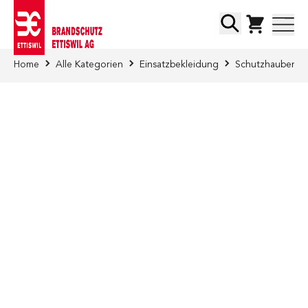
Direkt zum Inhalt
Suche
Home
Alle Kategorien
Einsatzbekleidung
Schutzhauben /