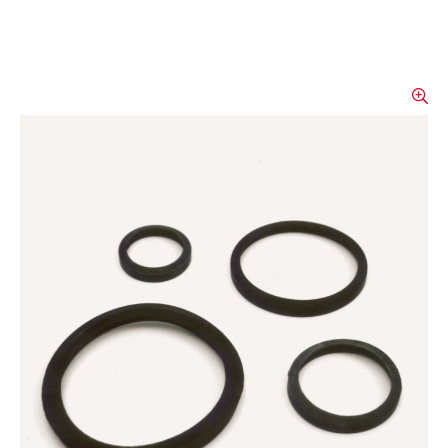
Ersatzdichtungen
Als elastisches Dichtelement sind die
Dichtringe der Storzkupplungen
zwangsläufig einem Verschleiss unterworfen.