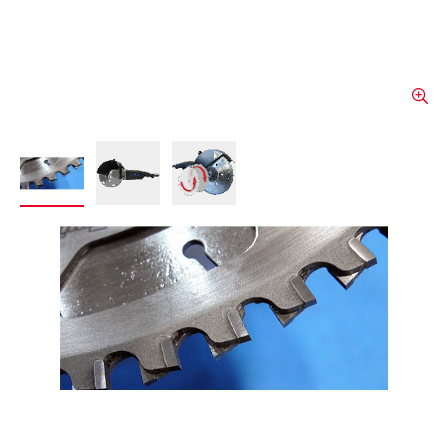
View larger image
View larger image
View larger image
Twinsaw® CMB 260 - Lames
de scie, 90.5 mm
Les lames de scie TwinSaw, d'un diamètre
compris entre 210 et 310 mm, sont