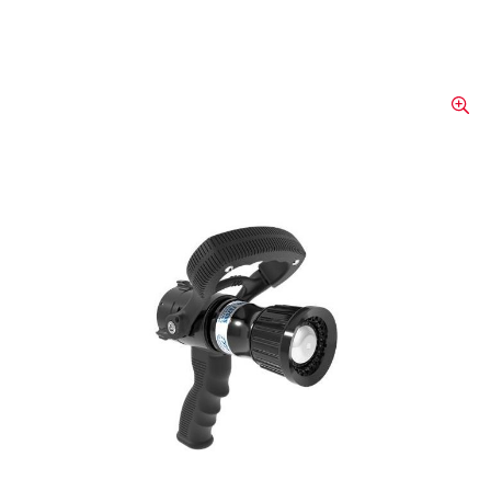
Lance à jet creux TFT
Twister pour feux de forêt,
90 l/min, poignée pistolet
Les lances à jet creux TFT Twister
constituent une solution fiable pour la lutte
contre les incendies de forêt. Grâce à leur
conception légère et à leur capacité à