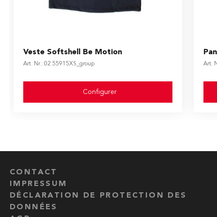
The price depends on the options chosen on the produ
The
Veste Softshell Be Motion
Pan
Art. Nr.: 02.55915XS_group
Art. 
Configurer
CONTACT
IMPRESSUM
DÉCLARATION DE PROTECTION DES
DONNÉES