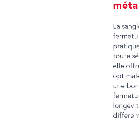
métal
La sangl
fermetur
pratique
toute sé
elle off
optimale
une bonn
fermetur
longévit
différen