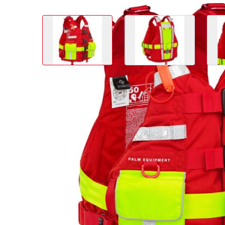
View larger image
View larger image
Article no.
Prix (sans TVA)
12355-321-650
285,00 CHF