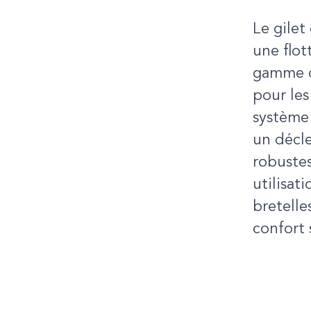
Le gilet
une flot
gamme de
pour les
système
un décle
robustes
utilisat
bretelle
confort