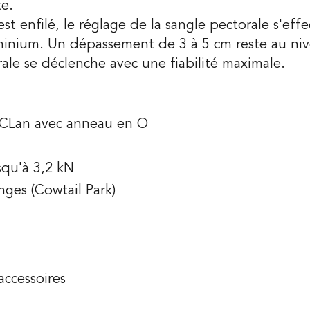
te.
st enfilé, le réglage de la sangle pectorale s'eff
minium. Un dépassement de 3 à 5 cm reste au nive
rale se déclenche avec une fiabilité maximale.
UCLan avec anneau en O
squ'à 3,2 kN
nges (Cowtail Park)
accessoires