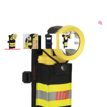
View larger image
View larger image
View larger image
View larger image
rescue-tec Etui lampe pour
bandoulière
Fixation, protection et orientation
optimales des lampes à tête articulée sur la