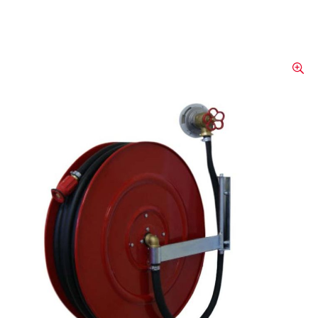
Dérouleur poste incencie
Dérouleur pivotant pour tuyaux
Revêtement thermolaqué rouge Débit
d'eau dans l'axe Tuyaux
incendie 16/24/19/27 mm Lance à jet creux
polyvalente Tuyau de raccordement avec
raccord Robinet coupe-feu 1¼" Support
mural