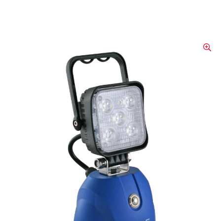
Lampe à accus Multiled,
avec aimant de sol
Petit projecteur LED portable avec
caractéristique d'éclairage symétrique,
puissant, maniable et mobile, design
attrayant - associé à la dernière technologie
de batterie Li-Ion.